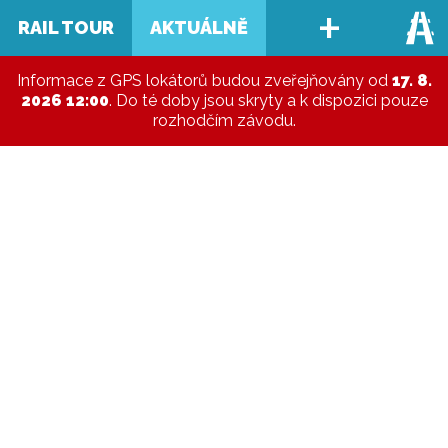
+
RAIL TOUR
AKTUÁLNĚ
FILTR ▼
Informace z GPS lokátorů budou zveřejňovány od
17. 8.
2026 12:00
. Do té doby jsou skryty a k dispozici pouze
rozhodčím závodu.